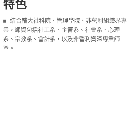
特色
■ 結合輔大社科院、管理學院、非營利組織界專
業，師資包括社工系、企管系、社會系、心理
系、宗教系、會計系，以及非營利資深專業師
資。
■ 三大課群：非營利組織基礎概論、非營利組織
管理與行銷、非營利組織會計財務與評估。
■ 發揮輔大人文精神內涵及慈善公益的基本素養
與態度。