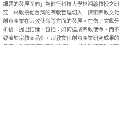
課題的發展面向」為健行科技大學林湘義教授之研
究，林教授從台灣的宗教管理切入，探索宗教文化
創意產業在宗教使命等方面的發展。在做了文獻分
析後，提出結論，包括：如何達成宗教使命，而不
致流於宗教商品化，宗教文化創意產業研究成果的
多元化及不可模糊宗教神聖性，以及對跨宗教與管
理人才的需求等方面的歸納分析，是一篇對後續研
究者很有幫助的論文。
第四篇「失業單親爸爸生命敘事中的男性社會處境
探究與再認識」為東吳大學社工系王行教授對失業
單親父親生命故事之敘事研究，本文詮釋了弱勢者
的處境，結論出「被排除與放逐，冒險與成就，犯
錯與磨難，承受與犧牲」是男人在敘說中建構的自
我意義，進而反思社會福利與救助體系該如何看待